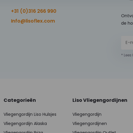
+31 (0)316 266 990
Ontva
Info@lisoflex.com
de ho
* Lees
Categorieën
Liso Vliegengordijnen
Vliegengordijn Liso Hulsjes
Vliegengordijn
Vliegengordijn Alaska
Vliegengordijnen
Vliegengordijn Ibiza
Vliegengordijn Outlet