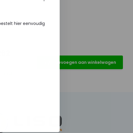
bestelt hier eenvoudig
262
Toevoegen aan winkelwagen
tuurd.