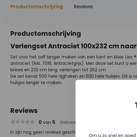
Productomschrijving
Reviews
Productomschrijving
Verlengset Antraciet 100x232 cm naa
Set voor het zelf langer maken van een kant en klaar Liso ® 
antraciet (RAL 7016, Antracietgrijs). Met deze set kunt U e
breed en 232 cm lang, verlengen tot 262 cm
De set bevat 500 hele rijghaken en 500 hele hulsjes. Dit is
hulsjes langer te maken.
Reviews
0
5
van
Gebaseerd op 0 reviews
Er zijn nog geen reviews geschreven over dit product..
Om u zo snel en goed 