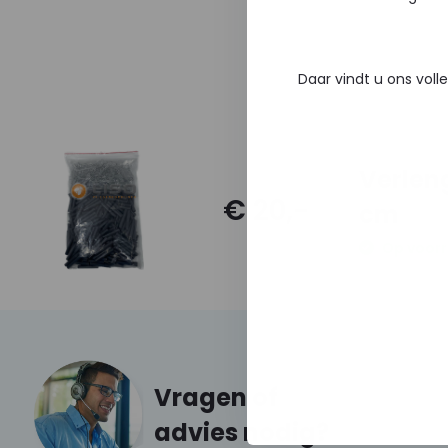
Daar vindt u ons voll
Verlen
€ 20,-
cm
Op voorr
Vragen of
advies nodig?