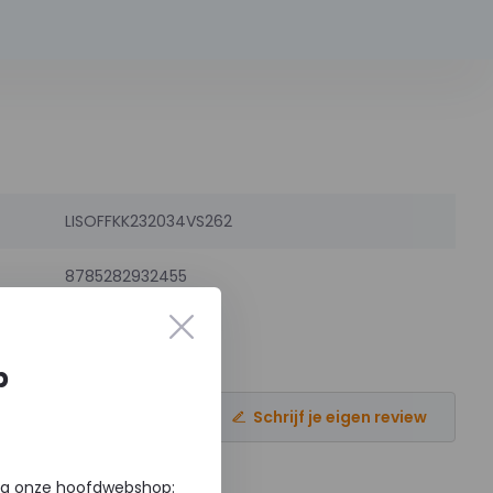
LISOFFKK232034VS262
8785282932455
p
Schrijf je eigen review
via onze hoofdwebshop: