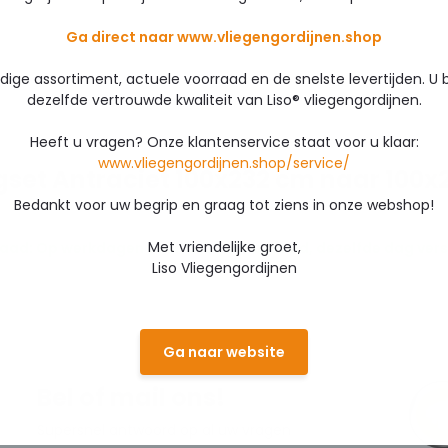
Ga direct naar www.vliegengordijnen.shop
edige assortiment, actuele voorraad en de snelste levertijden. U 
dezelfde vertrouwde kwaliteit van Liso® vliegengordijnen.
Heeft u vragen? Onze klantenservice staat voor u klaar:
www.vliegengordijnen.shop/service/
gset Antraciet 100x232 cm naar 100x
Bedankt voor uw begrip en graag tot ziens in onze webshop!
Met vriendelijke groet,
aad: Op werkdagen voor 12:00 uur besteld, dezelfde dag vers
Liso Vliegengordijnen
Ga naar website
Bel of mail ons!
Supersnel antwoord op al uw vragen