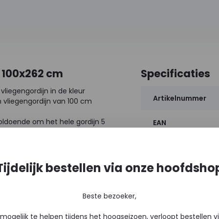
r 100x262 cm
Specificaties
vliegengordijn in de kleur
Artikelnummer
en vliegengordijn van 100 cm
 voldoende om het hele gordijn 5
EAN
Tijdelijk bestellen via onze hoofdsho
Beste bezoeker,
mogelijk te helpen tijdens het hoogseizoen, verloopt bestellen 