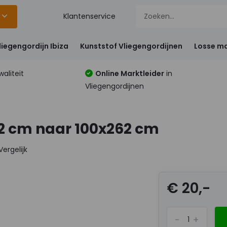
Klantenservice
liegengordijn Ibiza
Kunststof Vliegengordijnen
Losse ma
aliteit
Online Marktleider
in
Vliegengordijnen
32 cm naar 100x262 cm
Vergelijk
€ 20,-
-
+