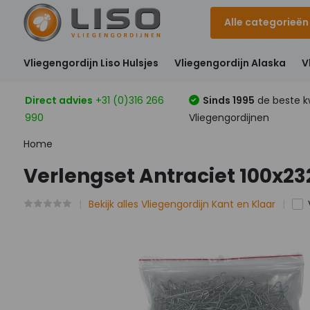
Alle categorieën
Vliegengordijn Liso Hulsjes
Vliegengordijn Alaska
V
Direct advies
+31 (0)316 266
Sinds 1995
de beste kw
990
Vliegengordijnen
Home
Verlengset Antraciet 100x2
Bekijk alles Vliegengordijn Kant en Klaar