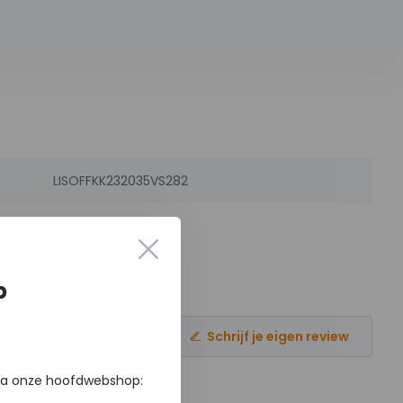
LISOFFKK232035VS282
8785282932370
p
Schrijf je eigen review
via onze hoofdwebshop: