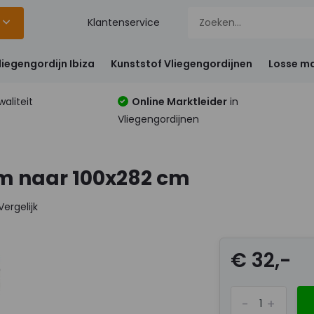
Klantenservice
liegengordijn Ibiza
Kunststof Vliegengordijnen
Losse ma
aliteit
Online Marktleider
in
Vliegengordijnen
m naar 100x282 cm
Vergelijk
€ 32,-
-
+