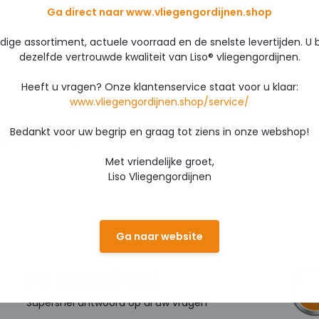
Ga direct naar www.vliegengordijnen.shop
edige assortiment, actuele voorraad en de snelste levertijden. U 
dezelfde vertrouwde kwaliteit van Liso® vliegengordijnen.
Heeft u vragen? Onze klantenservice staat voor u klaar:
www.vliegengordijnen.shop/service/
gset Taupe 100x232 cm naar 100x282
Bedankt voor uw begrip en graag tot ziens in onze webshop!
aad: Op werkdagen voor 12:00 uur besteld, dezelfde dag vers
Met vriendelijke groet,
Liso Vliegengordijnen
Ga naar website
Bel of mail ons!
Supersnel antwoord op al uw vragen