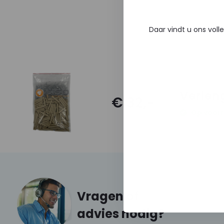
Daar vindt u ons voll
Verlen
€ 32,-
Op voorr
Vragen of
advies nodig?