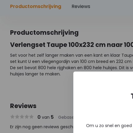
Productomschrijving
Reviews
Productomschrijving
Verlengset Taupe 100x232 cm naar 1
Set voor het zelf langer maken van een kant en klaar Taupe
set kunt U een vliegengordijn van 100 cm breed en 232 cm 
De set bevat 800 hele rijghaken en 800 hele hulsjes. Dit is
hulsjes langer te maken.
Reviews
0
5
van
Gebaseerd op 0 reviews
Om u zo snel en goed 
Er zijn nog geen reviews geschreven over dit product..