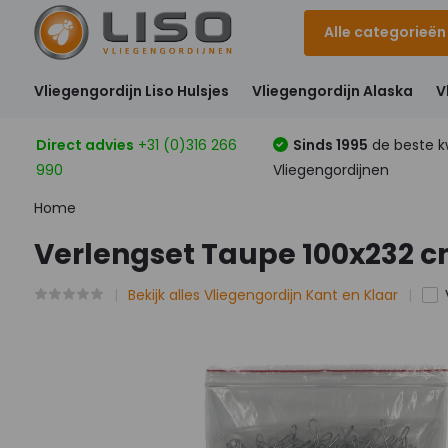
Alle categorieën
Vliegengordijn Liso Hulsjes
Vliegengordijn Alaska
V
Direct advies
+31 (0)316 266
Sinds 1995
de beste kw
990
Vliegengordijnen
Home
Verlengset Taupe 100x232 c
Bekijk alles Vliegengordijn Kant en Klaar