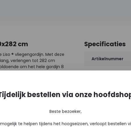
00x282 cm
Specificaties
 Liso ® vliegengordijn. Met deze
Artikelnummer
lang, verlengen tot 282 cm
 voldoende om het hele gordijn 8
EAN
Tijdelijk bestellen via onze hoofdsho
Beste bezoeker,
mogelijk te helpen tijdens het hoogseizoen, verloopt bestellen 