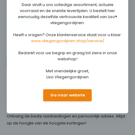
Daar vindt u ons volledige assortiment, actuele
Vragen of advies
voorraad en de snelste levertijden. U bestelt hier
nodig?
eenvoudig dezelfde vertrouwde kwaliteit van Liso®
vliegengordijnen.
Neem contact op met onze
Heeft u vragen? Onze klantenservice staat voor u klaar:
klantenservice.
www.vliegengordijnen.shop/service/
Bedankt voor uw begrip en graag tot ziens in onze
+31 (0)316 266
webshop!
Klantenservice
990
Info@lisoflex.com
Met vriendelijke groet,
Liso Vliegengordijnen
Ga naar website
Ontvang de beste aanbiedingen en persoonlijk advies. Altijd
op de hoogte van de hoogste kortingen!