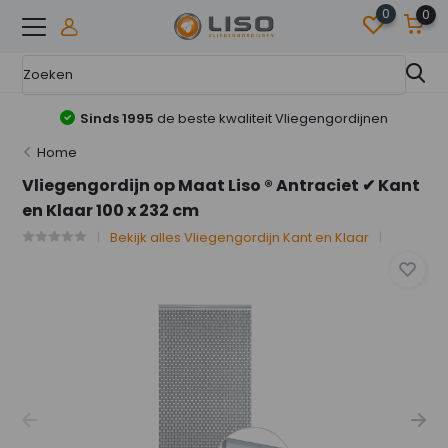
0
0
Vliegengordijnen
Online Marktleider
in Vliegeng
Home
Vliegengordijn op Maat Liso ® Antraciet ✔ Kant
en Klaar 100 x 232 cm
Bekijk alles Vliegengordijn Kant en Klaar