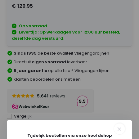
€ 129,95
Op voorraad
Levertijd: Op werkdagen voor 12:00 uur besteld,
dezelfde dag verstuurd.
Sinds 1995
de beste kwaliteit Vliegengordijnen
Direct uit
eigen voorraad
leverbaar
5 jaar garantie
op alle Liso ® Vliegengordijnen
Klanten beoordelen ons met een
Vergelijk
Tijdelijk bestellen via onze hoofdshop