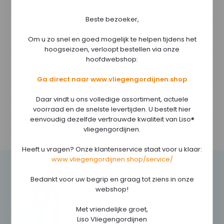
Productomschrijving
Beste bezoeker,
Specificaties
Om u zo snel en goed mogelijk te helpen tijdens het
hoogseizoen, verloopt bestellen via onze
hoofdwebshop:
Uitgebreide specificaties
Ga direct naar www.vliegengordijnen.shop
Daar vindt u ons volledige assortiment, actuele
Reviews
voorraad en de snelste levertijden. U bestelt hier
eenvoudig dezelfde vertrouwde kwaliteit van Liso®
vliegengordijnen.
Delen
Heeft u vragen? Onze klantenservice staat voor u klaar:
www.vliegengordijnen.shop/service/
Bedankt voor uw begrip en graag tot ziens in onze
webshop!
Vragen of advies
nodig?
Met vriendelijke groet,
Liso Vliegengordijnen