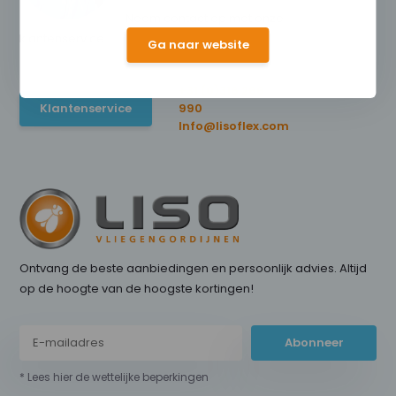
Neem contact op met onze
klantenservice.
Ga naar website
+31 (0)316 266
Klantenservice
990
Info@lisoflex.com
Ontvang de beste aanbiedingen en persoonlijk advies. Altijd
op de hoogte van de hoogste kortingen!
Abonneer
* Lees hier de wettelijke beperkingen