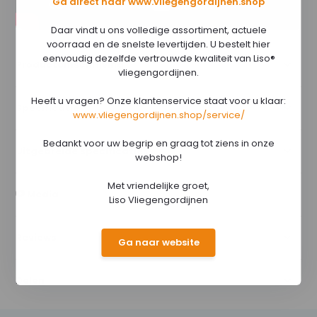
Ga direct naar www.vliegengordijnen.shop
Daar vindt u ons volledige assortiment, actuele
voorraad en de snelste levertijden. U bestelt hier
eenvoudig dezelfde vertrouwde kwaliteit van Liso®
Productomschrijving
vliegengordijnen.
Heeft u vragen? Onze klantenservice staat voor u klaar:
Specificaties
www.vliegengordijnen.shop/service/
Bedankt voor uw begrip en graag tot ziens in onze
Uitgebreide specificaties
webshop!
Met vriendelijke groet,
Media
Liso Vliegengordijnen
Reviews
Ga naar website
Delen