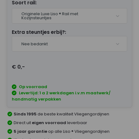
Soort rail:
Originele Luxe Liso ® Rail met
Kozijnsteuntjes
Extra steuntjes erbij?:
Nee bedankt
€ 0,-
Op voorraad
Levertijd: 1 a 2 werkdagen i.v.m maatwerk/
handmatig verpakken
Sinds 1995
de beste kwaliteit Vliegengordijnen
Direct uit
eigen voorraad
leverbaar
5 jaar garantie
op alle Liso ® Vliegengordijnen