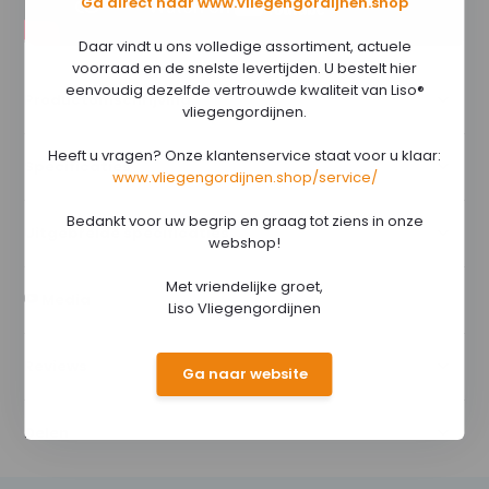
Ga direct naar www.vliegengordijnen.shop
Daar vindt u ons volledige assortiment, actuele
voorraad en de snelste levertijden. U bestelt hier
eenvoudig dezelfde vertrouwde kwaliteit van Liso®
Productomschrijving
vliegengordijnen.
Heeft u vragen? Onze klantenservice staat voor u klaar:
Specificaties
www.vliegengordijnen.shop/service/
Bedankt voor uw begrip en graag tot ziens in onze
Uitgebreide specificaties
webshop!
Met vriendelijke groet,
Media
Liso Vliegengordijnen
Reviews
Ga naar website
Delen