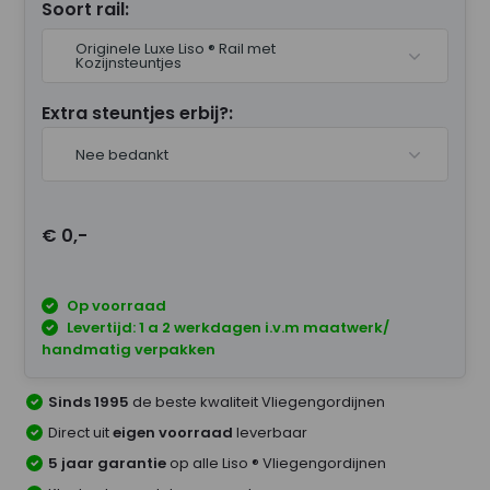
Soort rail:
Originele Luxe Liso ® Rail met
Kozijnsteuntjes
Extra steuntjes erbij?:
Nee bedankt
€ 0,-
Op voorraad
Levertijd: 1 a 2 werkdagen i.v.m maatwerk/
handmatig verpakken
Sinds 1995
de beste kwaliteit Vliegengordijnen
Direct uit
eigen voorraad
leverbaar
5 jaar garantie
op alle Liso ® Vliegengordijnen