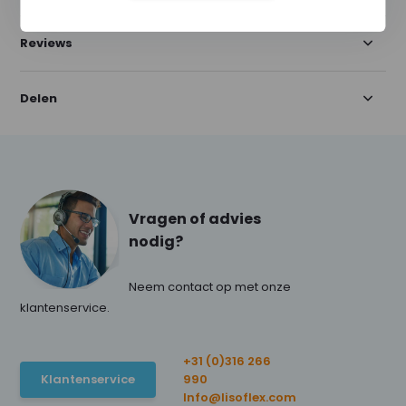
Reviews
Delen
Vragen of advies
nodig?
Neem contact op met onze
klantenservice.
+31 (0)316 266
Klantenservice
990
Info@lisoflex.com