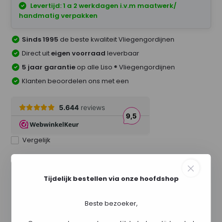
Levertijd: 1 a 2 werkdagen i.v.m maatwerk/
handmatig verpakken
Sinds 1995
de beste kwaliteit Vliegengordijnen
Direct uit
eigen voorraad
leverbaar
5 jaar garantie
op alle Liso ® Vliegengordijnen
Klanten beoordelen ons met een
Vergelijk
Tijdelijk bestellen via onze hoofdshop
Beste bezoeker,