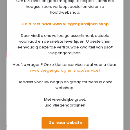
Om u zo snel en goed mogelijk te helpen tijdens het
hoogseizoen, verloopt bestellen via onze
hoofdwebshop:
Ga direct naar www.vliegengordijnen.shop
Daar vindt u ons volledige assortiment, actuele
voorraad en de snelste levertijden. U bestelt hier
eenvoudig dezelfde vertrouwde kwaliteit van Liso®
vliegengordijnen.
Heeft u vragen? Onze klantenservice staat voor u klaar:
www.vliegengordijnen.shop/service/
Productomschrijving
Bedankt voor uw begrip en graag tot ziens in onze
webshop!
Specificaties
Met vriendelijke groet,
Liso Vliegengordijnen
Uitgebreide specificaties
Ga naar website
Media