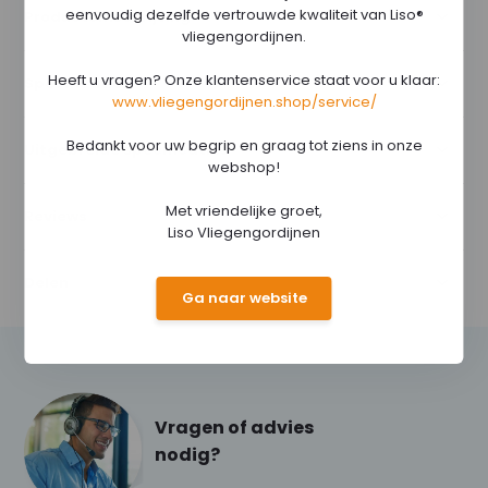
eenvoudig dezelfde vertrouwde kwaliteit van Liso®
Productomschrijving
vliegengordijnen.
Heeft u vragen? Onze klantenservice staat voor u klaar:
Specificaties
www.vliegengordijnen.shop/service/
Bedankt voor uw begrip en graag tot ziens in onze
Uitgebreide specificaties
webshop!
Met vriendelijke groet,
Reviews
Liso Vliegengordijnen
Delen
Ga naar website
Vragen of advies
nodig?