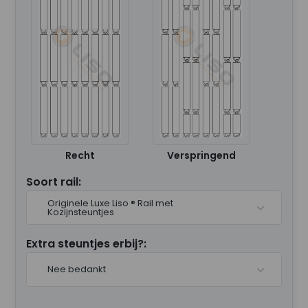
Recht
Verspringend
Soort rail:
Originele Luxe Liso ® Rail met
Kozijnsteuntjes
Extra steuntjes erbij?:
Nee bedankt