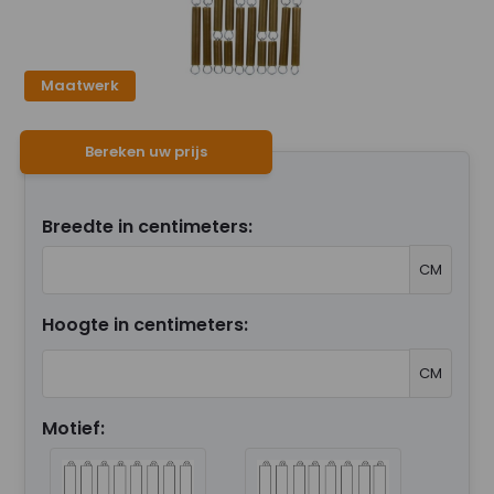
Maatwerk
Bereken uw prijs
Breedte in centimeters:
CM
Hoogte in centimeters:
CM
Motief: