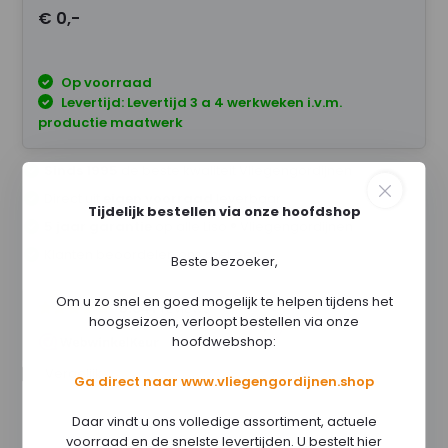
€ 0,-
Op voorraad
Levertijd: Levertijd 3 a 4 werkweken i.v.m.
productie maatwerk
Sinds 1995
de beste kwaliteit Vliegengordijnen
Direct uit
eigen voorraad
leverbaar
Tijdelijk bestellen via onze hoofdshop
5 jaar garantie
op alle Liso ® Vliegengordijnen
Klanten beoordelen ons met een
Beste bezoeker,
Om u zo snel en goed mogelijk te helpen tijdens het
hoogseizoen, verloopt bestellen via onze
hoofdwebshop:
Vergelijk
Ga direct naar www.vliegengordijnen.shop
Daar vindt u ons volledige assortiment, actuele
voorraad en de snelste levertijden. U bestelt hier