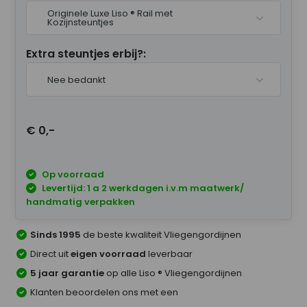
Originele Luxe Liso ® Rail met
Kozijnsteuntjes
Extra steuntjes erbij?:
Nee bedankt
€ 0,-
Op voorraad
Levertijd: 1 a 2 werkdagen i.v.m maatwerk/
handmatig verpakken
Sinds 1995
de beste kwaliteit Vliegengordijnen
Direct uit
eigen voorraad
leverbaar
5 jaar garantie
op alle Liso ® Vliegengordijnen
Klanten beoordelen ons met een