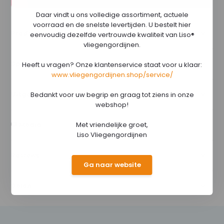
Daar vindt u ons volledige assortiment, actuele
voorraad en de snelste levertijden. U bestelt hier
Productomschrijving
eenvoudig dezelfde vertrouwde kwaliteit van Liso®
vliegengordijnen.
Specificaties
Heeft u vragen? Onze klantenservice staat voor u klaar:
www.vliegengordijnen.shop/service/
Uitgebreide specificaties
Bedankt voor uw begrip en graag tot ziens in onze
webshop!
Media
Met vriendelijke groet,
Liso Vliegengordijnen
Reviews
Ga naar website
Delen