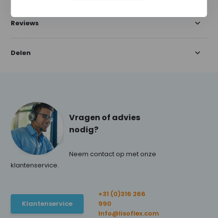
Reviews
Delen
Vragen of advies
nodig?
Neem contact op met onze
klantenservice.
+31 (0)316 266
Klantenservice
990
Info@lisoflex.com