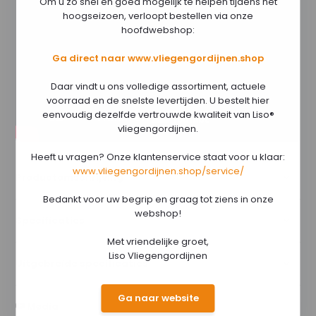
Om u zo snel en goed mogelijk te helpen tijdens het
hoogseizoen, verloopt bestellen via onze
hoofdwebshop:
Ga direct naar www.vliegengordijnen.shop
Daar vindt u ons volledige assortiment, actuele
voorraad en de snelste levertijden. U bestelt hier
eenvoudig dezelfde vertrouwde kwaliteit van Liso®
vliegengordijnen.
Heeft u vragen? Onze klantenservice staat voor u klaar:
www.vliegengordijnen.shop/service/
Productomschrijving
Bedankt voor uw begrip en graag tot ziens in onze
webshop!
Specificaties
Met vriendelijke groet,
Liso Vliegengordijnen
Uitgebreide specificaties
Ga naar website
Media