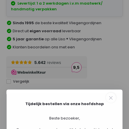
Levertijd: 1 a 2 werkdagen i.v.m maatwerk/
handmatig verpakken
Sinds 1995
de beste kwaliteit Vliegengordijnen
Direct uit
eigen voorraad
leverbaar
5 jaar garantie
op alle Liso ® Vliegengordijnen
Klanten beoordelen ons met een
Vergelijk
Tijdelijk bestellen via onze hoofdshop
Beste bezoeker,