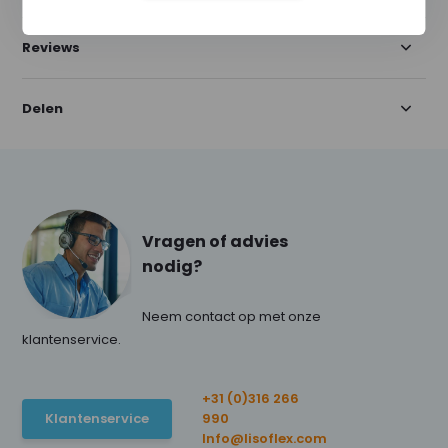
Reviews
Delen
Vragen of advies
nodig?
Neem contact op met onze
klantenservice.
+31 (0)316 266
Klantenservice
990
Info@lisoflex.com