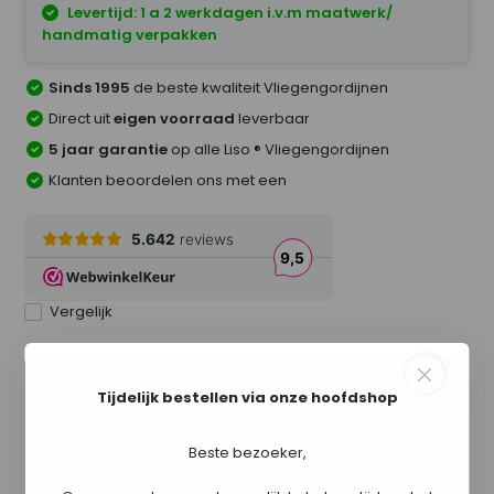
Levertijd: 1 a 2 werkdagen i.v.m maatwerk/
handmatig verpakken
Sinds 1995
de beste kwaliteit Vliegengordijnen
Direct uit
eigen voorraad
leverbaar
5 jaar garantie
op alle Liso ® Vliegengordijnen
Klanten beoordelen ons met een
Vergelijk
Tijdelijk bestellen via onze hoofdshop
Beste bezoeker,