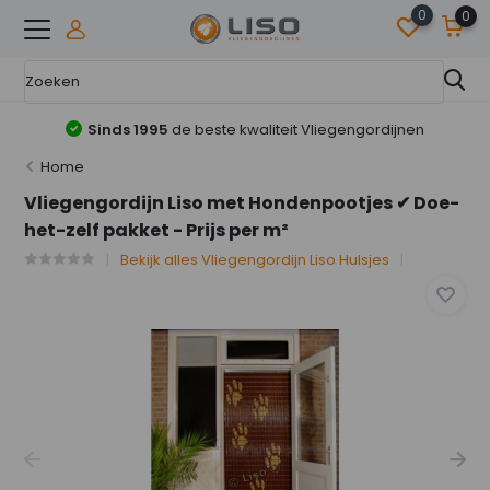
0
0
engordijnen
Online Marktleider
in Vliegengordijn
Home
Vliegengordijn Liso met Hondenpootjes ✔ Doe-
het-zelf pakket - Prijs per m²
Bekijk alles Vliegengordijn Liso Hulsjes