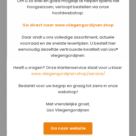
Om u zo snel en goed mogelijk te helpen tijdens het
hoogseizoen, verloopt bestellen via onze
hoofdwebshop:
Ga direct naar www.vliegengordijnen.shop
Daar vindt u ons volledige assortiment, actuele
voorraad en de snelste levertijden. U bestelt hier
eenvoudig dezelfde vertrouwde kwaliteit van Liso®
vliegengordijnen.
Heeft u vragen? Onze klantenservice staat voor u klaar:
www.vliegengordijnen.shop/service/
Productomschrijving
Bedankt voor uw begrip en graag tot ziens in onze
webshop!
Specificaties
Met vriendelijke groet,
Liso Vliegengordijnen
Uitgebreide specificaties
Ga naar website
Media