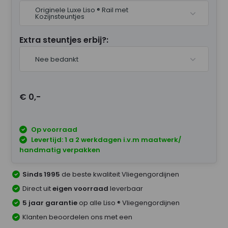
Originele Luxe Liso ® Rail met
Kozijnsteuntjes
Extra steuntjes erbij?:
Nee bedankt
€ 0,-
Op voorraad
Levertijd: 1 a 2 werkdagen i.v.m maatwerk/
handmatig verpakken
Sinds 1995
de beste kwaliteit Vliegengordijnen
Direct uit
eigen voorraad
leverbaar
5 jaar garantie
op alle Liso ® Vliegengordijnen
Klanten beoordelen ons met een