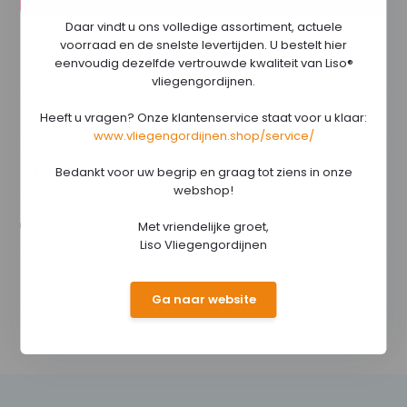
Daar vindt u ons volledige assortiment, actuele
voorraad en de snelste levertijden. U bestelt hier
Productomschrijving
eenvoudig dezelfde vertrouwde kwaliteit van Liso®
vliegengordijnen.
Specificaties
Heeft u vragen? Onze klantenservice staat voor u klaar:
www.vliegengordijnen.shop/service/
Uitgebreide specificaties
Bedankt voor uw begrip en graag tot ziens in onze
webshop!
Media
Met vriendelijke groet,
Liso Vliegengordijnen
Reviews
Ga naar website
Delen