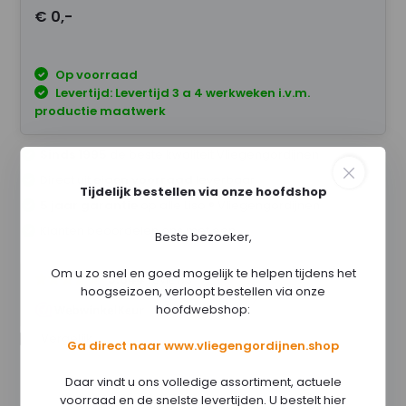
€ 0,-
Op voorraad
Levertijd: Levertijd 3 a 4 werkweken i.v.m.
productie maatwerk
Sinds 1995
de beste kwaliteit Vliegengordijnen
Direct uit
eigen voorraad
leverbaar
Tijdelijk bestellen via onze hoofdshop
5 jaar garantie
op alle Liso ® Vliegengordijnen
Klanten beoordelen ons met een
Beste bezoeker,
Om u zo snel en goed mogelijk te helpen tijdens het
hoogseizoen, verloopt bestellen via onze
hoofdwebshop:
Vergelijk
Ga direct naar www.vliegengordijnen.shop
Daar vindt u ons volledige assortiment, actuele
voorraad en de snelste levertijden. U bestelt hier