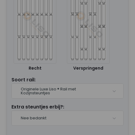
Recht
Verspringend
Soort rail:
Originele Luxe Liso ® Rail met
Kozijnsteuntjes
Extra steuntjes erbij?:
Nee bedankt