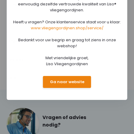
eenvoudig dezelfde vertrouwde kwaliteit van Liso®
Productomschrijving
vliegengordijnen.
Heeft u vragen? Onze klantenservice staat voor u klaar:
Specificaties
www.vliegengordijnen.shop/service/
Bedankt voor uw begrip en graag tot ziens in onze
Uitgebreide specificaties
webshop!
Met vriendelijke groet,
Reviews
Liso Vliegengordijnen
Delen
Ga naar website
Vragen of advies
nodig?