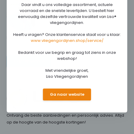
Daar vindt u ons volledige assortiment, actuele
Vragen of advies
voorraad en de snelste levertijden. U bestelt hier
nodig?
eenvoudig dezelfde vertrouwde kwaliteit van Liso®
vliegengordijnen.
Neem contact op met onze
Heeft u vragen? Onze klantenservice staat voor u klaar:
klantenservice.
www.vliegengordijnen.shop/service/
Bedankt voor uw begrip en graag tot ziens in onze
+31 (0)316 266
webshop!
Klantenservice
990
Info@lisoflex.com
Met vriendelijke groet,
Liso Vliegengordijnen
Ga naar website
Ontvang de beste aanbiedingen en persoonlijk advies. Altijd
op de hoogte van de hoogste kortingen!