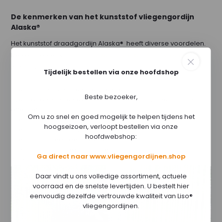
De kenmerken van het kunststof vliegengordijn
Alaska®
Het kunststof draadgordijn Alaska® heeft diverse voordelen.
De kenmerken van dit
hoogwaardige kunststof vliegengordijn
zijn als volgt:
Tijdelijk bestellen via onze hoofdshop
Het gordijn is kind- en diervriendelijk
Beste bezoeker,
De slierten hangen extra dicht op elkaar, dus het gordijn is
effectief
Om u zo snel en goed mogelijk te helpen tijdens het
Het gordijn is eenvoudig op te hangen
hoogseizoen, verloopt bestellen via onze
Het draadgordijn is zelf op maat te knippen
hoofdwebshop:
Het gordijn heeft een stevige aluminium rail
U krijgt 1 jaar fabrieksgarantie
Ga direct naar www.vliegengordijnen.shop
Ook dit gordijn is
laag geprijsd
Daar vindt u ons volledige assortiment, actuele
voorraad en de snelste levertijden. U bestelt hier
eenvoudig dezelfde vertrouwde kwaliteit van Liso®
vliegengordijnen.