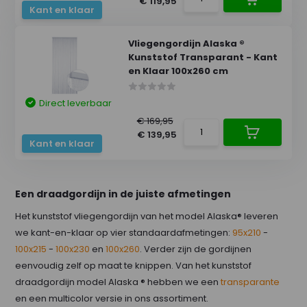
€ 119,95
Kant en klaar
Vliegengordijn Alaska ®
Kunststof Transparant - Kant
en Klaar 100x260 cm
Direct leverbaar
€ 169,95
€ 139,95
Kant en klaar
Een draadgordijn in de juiste afmetingen
Het kunststof vliegengordijn van het model Alaska® leveren
we kant-en-klaar op vier standaardafmetingen:
95x210
-
100x215
-
100x230
en
100x260
. Verder zijn de gordijnen
eenvoudig zelf op maat te knippen. Van het kunststof
draadgordijn model Alaska ® hebben we een
transparante
en een multicolor versie in ons assortiment.