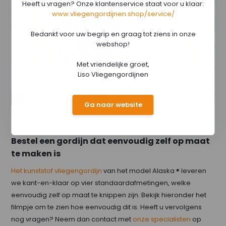
Heeft u vragen? Onze klantenservice staat voor u klaar:
www.vliegengordijnen.shop/service/
Bedankt voor uw begrip en graag tot ziens in onze
webshop!
Met vriendelijke groet,
Liso Vliegengordijnen
Ga naar website
Bestel een gordijn dat eenvoudig zelf op maat
te maken is
Het kunststof vliegengordijn
van het model Alaska ® leveren
we kant-en-klaar op vier standaardafmetingen, welke
eenvoudig zelf op maat te knippen zijn. Bekijk hieronder het
filmpje om te zien hoe eenvoudig dit is. Heeft u vervolgens
nog vragen? Neem dan contact met
onze specialisten
op