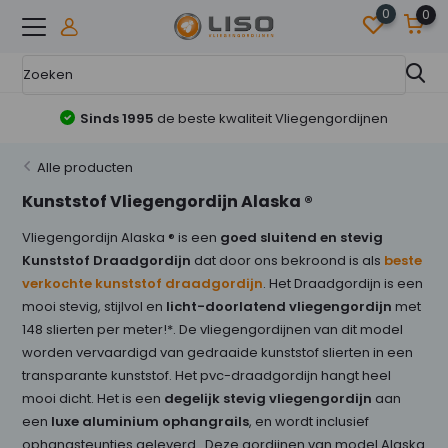
0
0
Sinds 1995
de beste kwaliteit Vliegengordijnen
Alle producten
Kunststof Vliegengordijn Alaska ®
Vliegengordijn Alaska ® is een
goed sluitend en stevig
Kunststof Draadgordijn
dat door ons bekroond is als
beste
verkochte kunststof draadgordijn
. Het Draadgordijn is een
mooi stevig, stijlvol en
licht-doorlatend vliegengordijn
met
148 slierten per meter!*. De vliegengordijnen van dit model
worden vervaardigd van gedraaide kunststof slierten in een
transparante kunststof. Het pvc-draadgordijn hangt heel
mooi dicht. Het is een
degelijk stevig vliegengordijn
aan
een
luxe aluminium ophangrails
, en wordt inclusief
ophangsteuntjes geleverd. Deze gordijnen van model Alaska