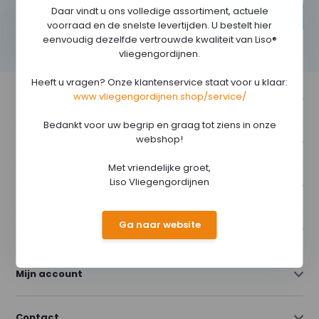
Daar vindt u ons volledige assortiment, actuele
Abonneer
voorraad en de snelste levertijden. U bestelt hier
eenvoudig dezelfde vertrouwde kwaliteit van Liso®
* Lees hier de wettelijke beperkingen
vliegengordijnen.
Heeft u vragen? Onze klantenservice staat voor u klaar:
www.vliegengordijnen.shop/service/
Klantenservice
Bedankt voor uw begrip en graag tot ziens in onze
webshop!
Help / informatie
Met vriendelijke groet,
Liso Vliegengordijnen
Categorieën
Ga naar website
Liso Vliegengordijnen
Mijn account
Contact