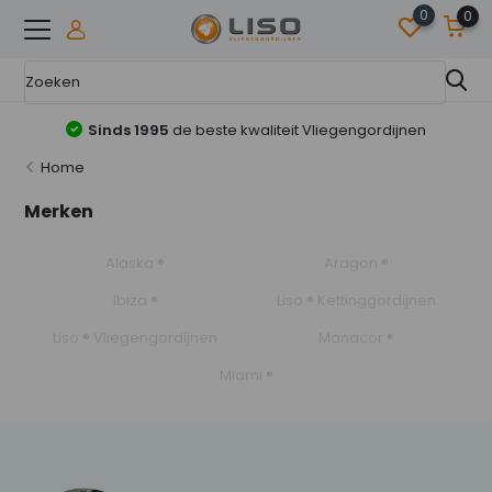
0
0
Sinds 1995
de beste kwaliteit Vliegengordijnen
Home
Merken
Alaska ®
Aragon ®
Ibiza ®
Liso ® Kettinggordijnen
Liso ® Vliegengordijnen
Manacor ®
Miami ®