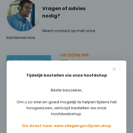
Vragen of advies
nodig?
Neem contact op met onze
klantenservice.
+31 (0)316 266
Klantenservice
990
Info@lisoflex.com
Tijdelijk bestellen via onze hoofdshop
Beste bezoeker,
Om u zo snel en goed mogelijk te helpen tijdens het
hoogseizoen, verloopt bestellen via onze
hoofdwebshop:
Ontvang de beste aanbiedingen en persoonlijk advies. Altijd
op de hoogte van de hoogste kortingen!
Ga direct naar www.vliegengordijnen.shop