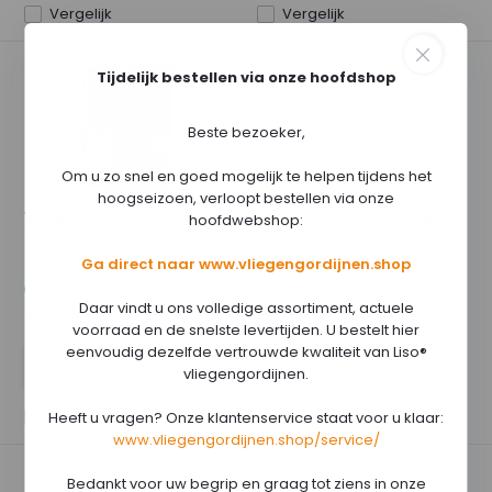
Vergelijk
Vergelijk
Tijdelijk bestellen via onze hoofdshop
Beste bezoeker,
Om u zo snel en goed mogelijk te helpen tijdens het
hoogseizoen, verloopt bestellen via onze
Vliegengordijn Helena /
Vliegengordijn Helena /
hoofdwebshop:
Manacor ® Kunst...
Manacor ® Kunst...
Ga direct naar www.vliegengordijnen.shop
Op voorraad
Op voorraad
Daar vindt u ons volledige assortiment, actuele
€ 169,95
€ 169,95
voorraad en de snelste levertijden. U bestelt hier
eenvoudig dezelfde vertrouwde kwaliteit van Liso®
vliegengordijnen.
Vergelijk
Vergelijk
Heeft u vragen? Onze klantenservice staat voor u klaar:
www.vliegengordijnen.shop/service/
Bedankt voor uw begrip en graag tot ziens in onze