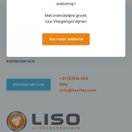
webshop!
Met vriendelijke groet,
Liso Vliegengordijnen
Vragen of advies
Ga naar website
nodig?
Neem contact op met onze
klantenservice.
+31 (0)316 266
Klantenservice
990
Info@lisoflex.com