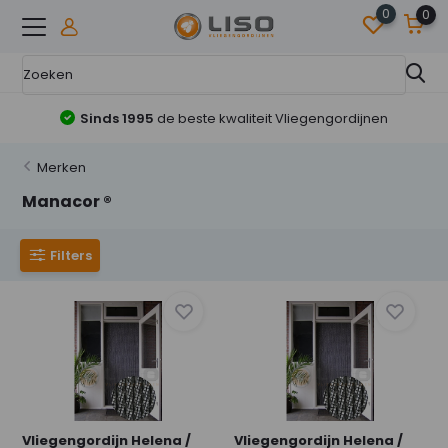
0
0
Sinds 1995
de beste kwaliteit Vliegengordijnen
Merken
Manacor ®
Filters
Vliegengordijn Helena /
Vliegengordijn Helena /