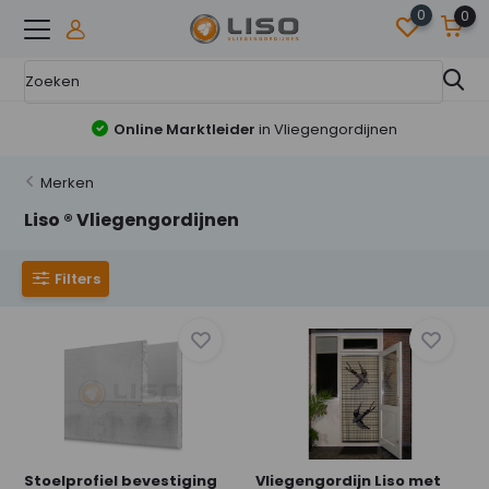
0
0
Online Marktleider
in Vliegengordijnen
Merken
Liso ® Vliegengordijnen
Filters
Stoelprofiel bevestiging
Vliegengordijn Liso met