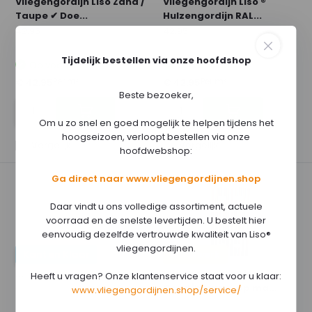
Vliegengordijn Liso Zand /
Vliegengordijn Liso ®
Taupe ✔ Doe...
Hulzengordijn RAL...
42.95
42.95
Tijdelijk bestellen via onze hoofdshop
Op voorraad
Op voorraad
Per m²
Per m²
€ 42.95
€ 42.95
Beste bezoeker,
Om u zo snel en goed mogelijk te helpen tijdens het
hoogseizoen, verloopt bestellen via onze
Vergelijk
Vergelijk
hoofdwebshop:
Ga direct naar www.vliegengordijnen.shop
Daar vindt u ons volledige assortiment, actuele
voorraad en de snelste levertijden. U bestelt hier
eenvoudig dezelfde vertrouwde kwaliteit van Liso®
vliegengordijnen.
Kant en Klaar
Maatwerk
...
Vliegengordijn Liso
Heeft u vragen? Onze klantenservice staat voor u klaar:
Goud/brons ✔ Op ma...
www.vliegengordijnen.shop/service/