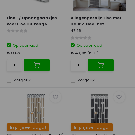
Eind- / Ophanghaakjes
Vliegengordijn Liso met
voor Liso Hulzengo...
Deur ✔ Doe-het...
47.95
Op voorraad
Op voorraad
Per m²
€ 0,03
€ 47,95
Vergelijk
Vergelijk
In prijs verlaagd!
In prijs verlaagd!