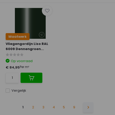
Maatwerk
Vliegengordijn Liso RAL
6009 Dennengroen...
Op voorraad
Per m²
€ 84,95
Vergelijk
1
2
3
4
5
9