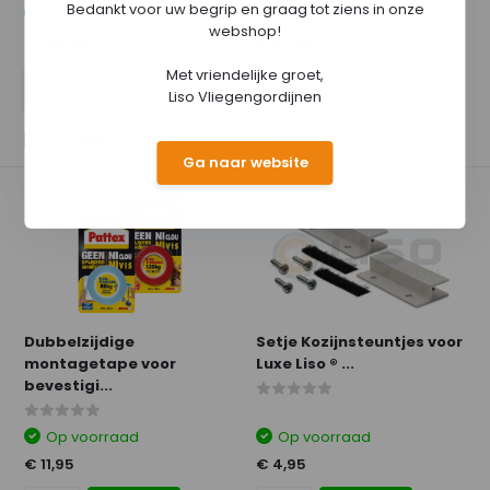
Bedankt voor uw begrip en graag tot ziens in onze
Op voorraad
Op voorraad
webshop!
Per m²
€ 109,95
€ 84,95
Met vriendelijke groet,
Liso Vliegengordijnen
Vergelijk
Vergelijk
Ga naar website
Dubbelzijdige
Setje Kozijnsteuntjes voor
montagetape voor
Luxe Liso ® ...
bevestigi...
Op voorraad
Op voorraad
€ 11,95
€ 4,95