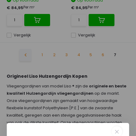
Op voorraad
Op voorraad
Per m²
Per m²
€ 84,95
€ 84,95
Vergelijk
Vergelijk
1
2
3
4
5
6
7
Origineel Liso Hulzengordijn Kopen
Vliegengordijnen van model Liso ® zijn de
originele en beste
kwaliteit Hulzengordijn vliegengordijnen
op de markt.
Onze vliegengordijnen zijn gemaakt van hoogwaardige
flexibele kunststof Polyethyleen [P.E.] van de zwaarste
kwaliteit, geregen aan een stevige gegalvaniseerde haak
van ook de dikste kwaliteit. Onze vliegengordijnen worden
standaard geleverd met een originele gepatenteerde Liso ®