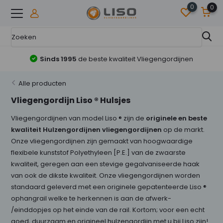
0
0
Sinds 1995
de beste kwaliteit Vliegengordijnen
Alle producten
Vliegengordijn Liso ® Hulsjes
Vliegengordijnen van model Liso ® zijn de
originele en beste
kwaliteit Hulzengordijnen vliegengordijnen
op de markt.
Onze vliegengordijnen zijn gemaakt van hoogwaardige
flexibele kunststof Polyethyleen [P.E.] van de zwaarste
kwaliteit, geregen aan een stevige gegalvaniseerde haak
van ook de dikste kwaliteit. Onze vliegengordijnen worden
standaard geleverd met een originele gepatenteerde Liso ®
ophangrail welke te herkennen is aan de afwerk-
/einddopjes op het einde van de rail. Kortom; voor een echt
goed, duurzaam en origineel hulzengordijn met u bij Liso zijn!