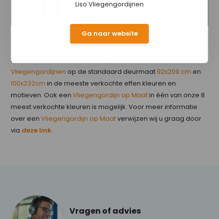
Liso Vliegengordijnen
Ga naar website
Kant en Klaar Vliegengordijn op Maat
Liso levert naast
doe-het-zelf pakketten
ook
Kant en Klaar
Vliegengordijnen
op de standaard deurmaat
92x209 cm
en
100x232cm
in de meeste verkochte effen kleuren en
motieven. Ook een
Vliegengordijn op Maat
in één van onze 8
meest verkochte kleuren is mogelijk. Voor meer informatie
over een
Vliegengordijn op Maat
verwijzen wij u graag door
via
deze link
.
Vragen of advies