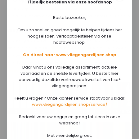
ophangrail welke te herkennen is aan de afwerk-
Tijdelijk bestellen via onze hoofdshop
/einddopjes op het einde van de rail. Kortom; voor een echt
goed, duurzaam en origineel vliegengordijn met u bij Liso zijn!
Beste bezoeker,
Om u zo snel en goed mogelijk te helpen tijdens het
Vliegengordijnen Liso Hulsjes (Hulzengordijn)
hoogseizoen, verloopt bestellen via onze
Vliegengordijnen van model
Liso ®
zijn dé meest verkochte
hoofdwebshop:
vliegengordijnen. Het Vliegengordijn van model Liso ® wordt
Ga direct naar www.vliegengordijnen.shop
ook wel 'Hulzengordijn' genoemd. Dit vliegengordijnen is
leverbaar op alle afmetingen in
37 kleuren
en ruim
120
Daar vindt u ons volledige assortiment, actuele
verschillende motieven
als doe-het-zelf pakket.
voorraad en de snelste levertijden. U bestelt hier
eenvoudig dezelfde vertrouwde kwaliteit van Liso®
vliegengordijnen.
Heeft u vragen? Onze klantenservice staat voor u klaar:
www.vliegengordijnen.shop/service/
Bedankt voor uw begrip en graag tot ziens in onze
webshop!
Met vriendelijke groet,