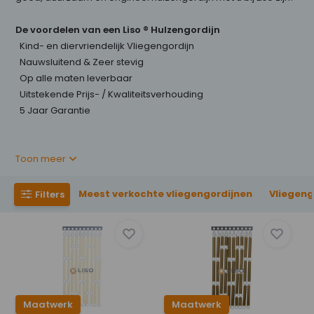
De voordelen van een Liso ® Hulzengordijn
Kind- en diervriendelijk Vliegengordijn
Nauwsluitend & Zeer stevig
Op alle maten leverbaar
Uitstekende Prijs- / Kwaliteitsverhouding
5 Jaar Garantie
Toon meer
Meest verkochte vliegengordijnen
Vliegeng
Filters
Maatwerk
Maatwerk